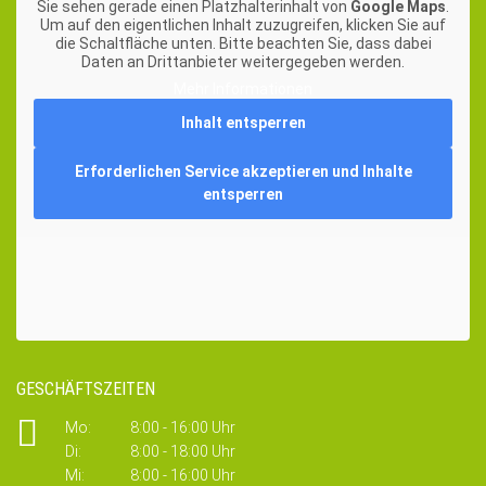
Sie sehen gerade einen Platzhalterinhalt von
Google Maps
.
Um auf den eigentlichen Inhalt zuzugreifen, klicken Sie auf
die Schaltfläche unten. Bitte beachten Sie, dass dabei
Daten an Drittanbieter weitergegeben werden.
Mehr Informationen
Inhalt entsperren
Erforderlichen Service akzeptieren und Inhalte
entsperren
GESCHÄFTSZEITEN
Mo:
8:00 - 16:00 Uhr
Di:
8:00 - 18:00 Uhr
Mi:
8:00 - 16:00 Uhr